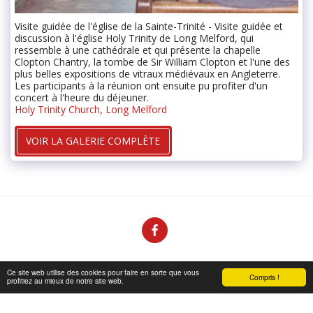
Visite guidée de l'église de la Sainte-Trinité - Visite guidée et
discussion à l'église Holy Trinity de Long Melford, qui
ressemble à une cathédrale et qui présente la chapelle
Clopton Chantry, la tombe de Sir William Clopton et l'une des
plus belles expositions de vitraux médiévaux en Angleterre.
Les participants à la réunion ont ensuite pu profiter d'un
concert à l'heure du déjeuner.
Holy Trinity Church, Long Melford
VOIR LA GALERIE COMPLÈTE
Accueil
~ Actualités CFA ~
Plus
Ce site web utilise des cookies pour faire en sorte que vous
Compris !
profitiez au mieux de notre site web.
Droits d'auteur © 2026 Tous droits réservés -
Association de la famille Clopton
Conditions d'Utilisations
|
Politique de Confidentialité